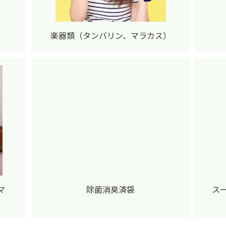
楽器類（タンバリン、マラカス）
マ
除菌消臭済袋
ス